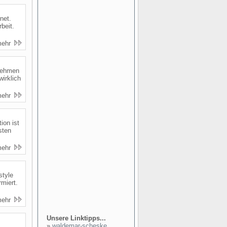
net.
beit.
mehr
rnehmen
irklich
mehr
ion ist
sten
mehr
style
rmiert.
mehr
Unsere Linktipps...
»
waldemar-scheske...