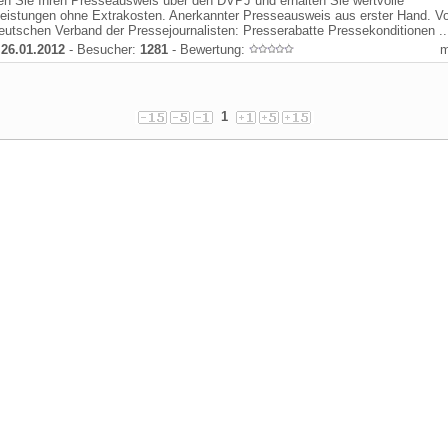
n Sie Ihren Presseausweis über den DVPJ und erhalten Sie wertvolle
eistungen ohne Extrakosten. Anerkannter Presseausweis aus erster Hand. Vor
utschen Verband der Pressejournalisten: Presserabatte Pressekonditionen ..
:
26.01.2012
- Besucher:
1281
- Bewertung:
1