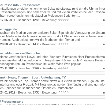
nePresse.info - Pressedienst
itteilungen erreichen einen hohen Bekanntheitsgrad rund um die Uhr im Inter
Pressemitteilungen sind sehr effektiv und mit vielen Vorteilen bei der Pressear
hten veroeffentlichen mit aktuellen Meldungen Berichten ...
:
17.06.2011
- Besucher:
1288
- Bewertung:
entagger.de
euchten die Medien von der anderen Seite! Egal ob die Vernetzung der Unte
cial Media oder die Auswirkungen von Product Placements wir schauen was w
r steckt. Auch beleuchten wir die Methoden der Firmen und ...
:
28.08.2011
- Besucher:
1438
- Bewertung:
semeldungen veröffentlichen
ienst veröffentlicht News und Infos. Vor dem Einreichen einer Presseinformat
stenfreie Anmeldung erforderlich. Registrieren können sich Privatleute Publizi
resseagenturen um Pressenews im World Wide Web populär ...
:
25.11.2011
- Besucher:
1326
- Bewertung:
funk - News, Themen, Sport, Unterhaltung, TV
tzfunk sehen Sie Top-Themen sowie News aus vielen Bereichen. Egal ob Life
nterhaltung oder Freizeit. Mit Netzfunk.at werden Sie fündig und sind gut Info
ten Services für Besucher aus Österreich Deutschland ...
:
24.01.2012
- Besucher:
1735
- Bewertung:
 Presseausweis