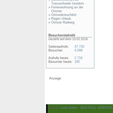
Trassenheide Usedom
»
Ferienwohnung an der
Ostsee
»
Ostseekreuzfahrt
»
Rügen Urlaub
»
Ostsee Radweg
Besucherstatistik
Gezählt seit dem 10.02.2016
Seitenaufrufe:
47.726
Besucher:
4.099
Aufrufe heute:
2.718
Besucher heute:
195
Anzeige
Partner:
Link-Joker
-
SEO FULL SERVICE