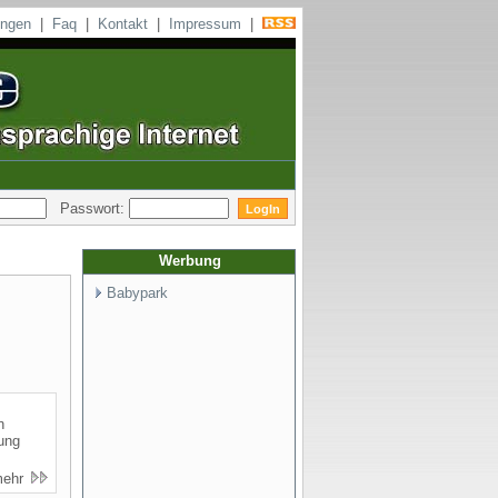
ungen
|
Faq
|
Kontakt
|
Impressum
|
Passwort:
Werbung
Babypark
n
lung
mehr