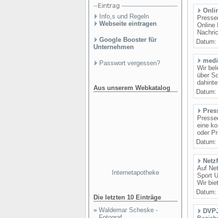
Onli
Info,s und Regeln
Pressem
Webseite eintragen
Online 
Nachric
Google Booster für
Datum
Unternehmen
medi
Passwort vergessen?
Wir bel
über So
dahinte
Aus unserem Webkatalog
Datum
Pres
Pressed
eine ko
oder P
Datum
Netz
Auf Ne
Internetapotheke
Sport U
Wir bie
Datum
Die letzten 10 Einträge
»
Waldemar Scheske -
DVPJ
Fotograf