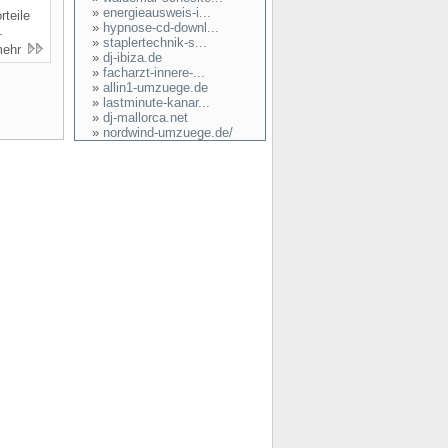
»
energieausweis-i...
teile
»
hypnose-cd-downl...
.
»
staplertechnik-s...
mehr
»
dj-ibiza.de
»
facharzt-innere-...
»
allin1-umzuege.de
»
lastminute-kanar...
»
dj-mallorca.net
»
nordwind-umzuege.de/