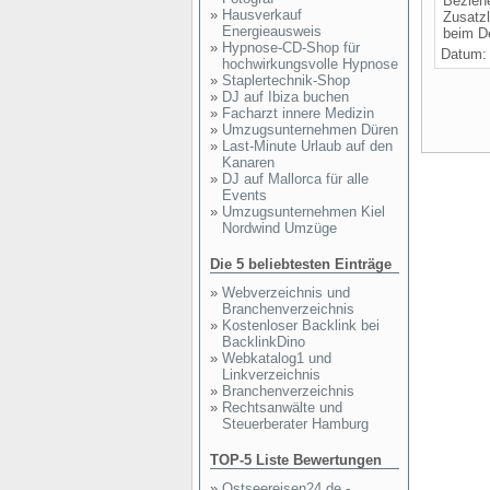
Beziehe
»
Hausverkauf
Zusatzl
Energieausweis
beim De
»
Hypnose-CD-Shop für
Datum
hochwirkungsvolle Hypnose
»
Staplertechnik-Shop
»
DJ auf Ibiza buchen
»
Facharzt innere Medizin
»
Umzugsunternehmen Düren
»
Last-Minute Urlaub auf den
Kanaren
»
DJ auf Mallorca für alle
Events
»
Umzugsunternehmen Kiel
Nordwind Umzüge
Die 5 beliebtesten Einträge
»
Webverzeichnis und
Branchenverzeichnis
»
Kostenloser Backlink bei
BacklinkDino
»
Webkatalog1 und
Linkverzeichnis
»
Branchenverzeichnis
»
Rechtsanwälte und
Steuerberater Hamburg
TOP-5 Liste Bewertungen
»
Ostseereisen24.de -