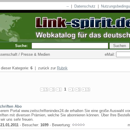
--
|
Datenschutz
|
Nutzungsbeding
Suche:
eMail:
issenschaft / Presse & Medien
n dieser Kategorie:
6
| zurück zur
Rubrik
1
schriften Abo
erem Portal www.zeitschriftenindex24.de erhalten Sie eine große Auswahl vo
riften mit diversen Prämien, welche Sie abonnieren können. Über Ihre Bestel
wir uns sehr freuen.
:
21.01.2011
- Besucher:
1699
- Bewertung: