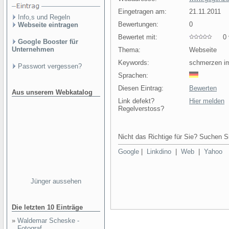
Eingetragen am:
21.11.2011
Info,s und Regeln
Bewertungen:
0
Webseite eintragen
Bewertet mit:
0 v
Google Booster für
Unternehmen
Thema:
Webseite
Keywords:
schmerzen im
Passwort vergessen?
Sprachen:
Diesen Eintrag:
Bewerten
Aus unserem Webkatalog
Link defekt?
Hier melden
Regelverstoss?
Nicht das Richtige für Sie? Suchen Si
Google
|
Linkdino
|
Web
|
Yahoo
Jünger aussehen
Die letzten 10 Einträge
»
Waldemar Scheske -
Fotograf