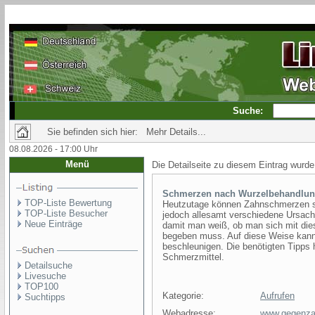
Suche:
Sie befinden sich hier: Mehr Details...
08.08.2026 - 17:00 Uhr
Menü
Die Detailseite zu diesem Eintrag wurde
Schmerzen nach Wurzelbehandlu
TOP-Liste Bewertung
Heutzutage können Zahnschmerzen sc
TOP-Liste Besucher
jedoch allesamt verschiedene Ursach
Neue Einträge
damit man weiß, ob man sich mit die
begeben muss. Auf diese Weise kann
beschleunigen. Die benötigten Tipps 
Schmerzmittel.
Detailsuche
Livesuche
TOP100
Kategorie:
Aufrufen
Suchtipps
Webadresse:
www.gegenza