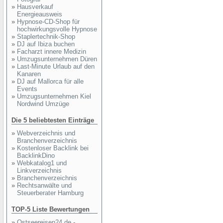
»
Hausverkauf
Energieausweis
»
Hypnose-CD-Shop für
hochwirkungsvolle Hypnose
»
Staplertechnik-Shop
»
DJ auf Ibiza buchen
»
Facharzt innere Medizin
»
Umzugsunternehmen Düren
»
Last-Minute Urlaub auf den
Kanaren
»
DJ auf Mallorca für alle
Events
»
Umzugsunternehmen Kiel
Nordwind Umzüge
Die 5 beliebtesten Einträge
»
Webverzeichnis und
Branchenverzeichnis
»
Kostenloser Backlink bei
BacklinkDino
»
Webkatalog1 und
Linkverzeichnis
»
Branchenverzeichnis
»
Rechtsanwälte und
Steuerberater Hamburg
TOP-5 Liste Bewertungen
»
Ostseereisen24.de -