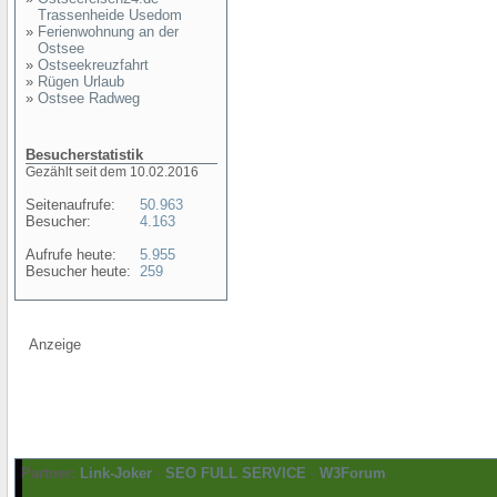
Trassenheide Usedom
»
Ferienwohnung an der
Ostsee
»
Ostseekreuzfahrt
»
Rügen Urlaub
»
Ostsee Radweg
Besucherstatistik
Gezählt seit dem 10.02.2016
Seitenaufrufe:
50.963
Besucher:
4.163
Aufrufe heute:
5.955
Besucher heute:
259
Anzeige
Partner:
Link-Joker
-
SEO FULL SERVICE
-
W3Forum