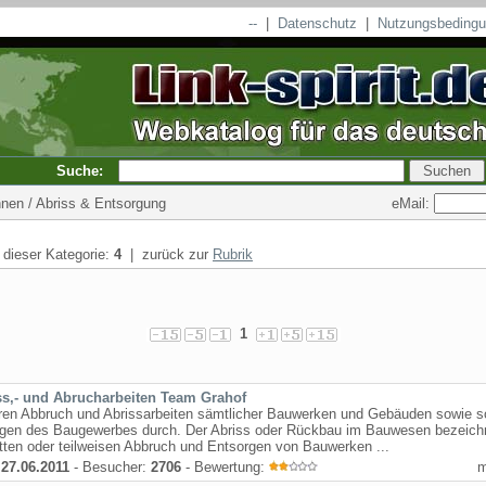
--
|
Datenschutz
|
Nutzungsbeding
Suche:
eMail:
hnen / Abriss & Entsorgung
n dieser Kategorie:
4
| zurück zur
Rubrik
1
ss,- und Abrucharbeiten Team Grahof
hren Abbruch und Abrissarbeiten sämtlicher Bauwerken und Gebäuden sowie s
ngen des Baugewerbes durch. Der Abriss oder Rückbau im Bauwesen bezeich
ten oder teilweisen Abbruch und Entsorgen von Bauwerken ...
:
27.06.2011
- Besucher:
2706
- Bewertung: