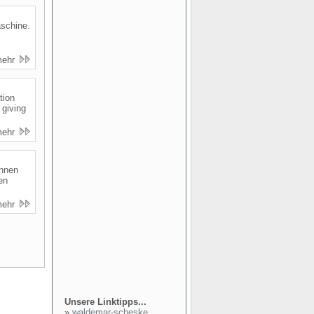
aschine.
mehr
tion
 giving
mehr
ennen
en
mehr
Unsere Linktipps...
»
waldemar-scheske...