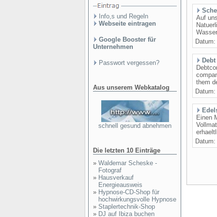
Sche
Info,s und Regeln
Auf uns
Webseite eintragen
Natuerl
Wassers
Google Booster für
Datum
Unternehmen
Debt
Passwort vergessen?
Debtcon
company
them de
Aus unserem Webkatalog
Datum
Edel
Einen M
Vollmat
schnell gesund abnehmen
erhaelt
Datum
Die letzten 10 Einträge
»
Waldemar Scheske -
Fotograf
»
Hausverkauf
Energieausweis
»
Hypnose-CD-Shop für
hochwirkungsvolle Hypnose
»
Staplertechnik-Shop
»
DJ auf Ibiza buchen