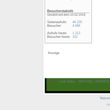
Besucherstatistik
Gezählt seit dem 10.02.2016
Seitenaufrufe:
46.220
Besucher:
4.066
Aufrufe heute:
1.212
Besucher heute:
162
Anzeige
Partner:
Link-Joker
-
SEO FULL SERVICE
Nutzun
Co