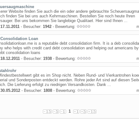
uersaugmaschine
erer Website finden Sie auch die ein oder andere gebrauchte Scheuersaugm
ich finden Sie bei uns auch Kehrmaschinen. Bestellen Sie noch heute Ihren
auger. Bei uns bekommen Sie langlebige Qualitaet. Hier sind Ihnen ...
:
17.11.2011
- Besucher:
1942
- Bewertung:
 Consolidation Loan
solidationloan.me is a reputable debt consolidation firm. It is a deb consolida
 who helps with credit card debt consolidation and helping out americans by
bt consolidation loans
:
18.12.2011
- Besucher:
1938
- Bewertung:
stahlrohr
indestbestellwert gibt es im Shop nicht. Neben Rund- und Vierkantrohen ko
erial und Sonderposten entdeckt werden. Rohre jeder Art sind auf diesen Seit
lich. Die Lieferung erfolgt zu niedrigen Versandkosten. Dank ...
:
30.05.2012
- Besucher:
1808
- Bewertung:
1