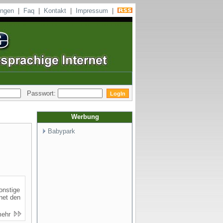
ungen
|
Faq
|
Kontakt
|
Impressum
|
Passwort:
Werbung
Babypark
onstige
net den
mehr