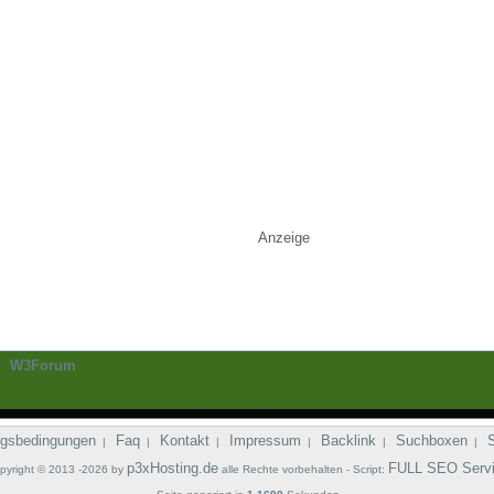
Anzeige
-
W3Forum
gsbedingungen
Faq
Kontakt
Impressum
Backlink
Suchboxen
|
|
|
|
|
|
p3xHosting.de
FULL SEO Serv
pyright © 2013 -2026 by
alle Rechte vorbehalten - Script: