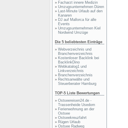
»
Facharzt innere Medizin
»
Umzugsunternehmen Düren
»
Last-Minute Urlaub auf den
Kanaren
»
DJ auf Mallorca für alle
Events
»
Umzugsunternehmen Kiel
Nordwind Umzüge
Die 5 beliebtesten Einträge
»
Webverzeichnis und
Branchenverzeichnis
»
Kostenloser Backlink bei
BacklinkDino
»
Webkatalog1 und
Linkverzeichnis
»
Branchenverzeichnis
»
Rechtsanwälte und
Steuerberater Hamburg
TOP-5 Liste Bewertungen
»
Ostseereisen24.de -
Trassenheide Usedom
»
Ferienwohnung an der
Ostsee
»
Ostseekreuzfahrt
»
Rügen Urlaub
»
Ostsee Radweg