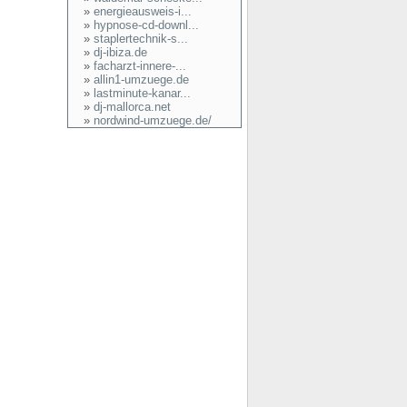
»
energieausweis-i...
»
hypnose-cd-downl...
»
staplertechnik-s...
»
dj-ibiza.de
»
facharzt-innere-...
»
allin1-umzuege.de
»
lastminute-kanar...
»
dj-mallorca.net
»
nordwind-umzuege.de/