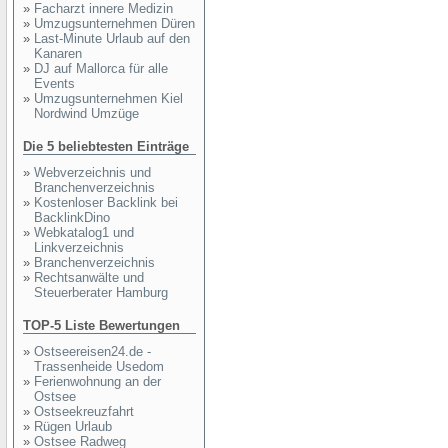
»
Facharzt innere Medizin
»
Umzugsunternehmen Düren
»
Last-Minute Urlaub auf den
Kanaren
»
DJ auf Mallorca für alle
Events
»
Umzugsunternehmen Kiel
Nordwind Umzüge
Die 5 beliebtesten Einträge
»
Webverzeichnis und
Branchenverzeichnis
»
Kostenloser Backlink bei
BacklinkDino
»
Webkatalog1 und
Linkverzeichnis
»
Branchenverzeichnis
»
Rechtsanwälte und
Steuerberater Hamburg
TOP-5 Liste Bewertungen
»
Ostseereisen24.de -
Trassenheide Usedom
»
Ferienwohnung an der
Ostsee
»
Ostseekreuzfahrt
»
Rügen Urlaub
»
Ostsee Radweg