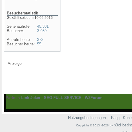
Besucherstatistik
Gezählt seit dem 10.02.2016
Seitenaufrufe:
45.381
Besucher:
3.959
Aufrufe heute:
373
Besucher heute:
55
Anzeige
Partner:
Link-Joker
-
SEO FULL SERVICE
-
W3Forum
Nutzungsbedingungen
Faq
Kont
|
|
p3xHostin
Copyright © 2013 -2026 by