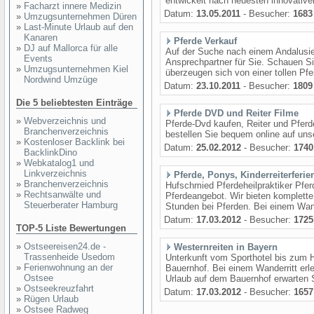
entwickelt nach neuesten innovativen
»
Facharzt innere Medizin
Datum:
13.05.2011
- Besucher:
1683
»
Umzugsunternehmen Düren
»
Last-Minute Urlaub auf den
Kanaren
Pferde Verkauf
»
DJ auf Mallorca für alle
Auf der Suche nach einem Andalusier
Events
Ansprechpartner für Sie. Schauen Si
»
Umzugsunternehmen Kiel
überzeugen sich von einer tollen Pf
Nordwind Umzüge
Datum:
23.10.2011
- Besucher:
1809
Die 5 beliebtesten Einträge
Pferde DVD und Reiter Filme
»
Webverzeichnis und
Pferde-Dvd kaufen, Reiter und Pfer
Branchenverzeichnis
bestellen Sie bequem online auf u
»
Kostenloser Backlink bei
Datum:
25.02.2012
- Besucher:
1740
BacklinkDino
»
Webkatalog1 und
Linkverzeichnis
Pferde, Ponys, Kinderreiterferie
»
Branchenverzeichnis
Hufschmied Pferdeheilpraktiker Pfer
»
Rechtsanwälte und
Pferdeangebot. Wir bieten komplette 
Steuerberater Hamburg
Stunden bei Pferden. Bei einem Wande
Datum:
17.03.2012
- Besucher:
1725
TOP-5 Liste Bewertungen
»
Ostseereisen24.de -
Westernreiten in Bayern
Trassenheide Usedom
Unterkunft vom Sporthotel bis zum 
»
Ferienwohnung an der
Bauernhof. Bei einem Wanderritt erl
Ostsee
Urlaub auf dem Bauernhof erwarten Si
»
Ostseekreuzfahrt
Datum:
17.03.2012
- Besucher:
1657
»
Rügen Urlaub
»
Ostsee Radweg