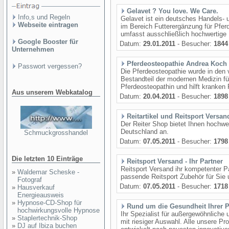
Gelavet ? You love. We Care.
Info,s und Regeln
Gelavet ist ein deutsches Handels
Webseite eintragen
im Bereich Futterergänzung für Pfer
umfasst ausschließlich hochwertige 
Google Booster für
Datum:
29.01.2011
- Besucher:
1844
Unternehmen
Pferdeosteopathie Andrea Koch
Passwort vergessen?
Die Pferdeosteopathie wurde in den
Bestandteil der modernen Medizin fü
Pferdeosteopathin und hilft kranken
Aus unserem Webkatalog
Datum:
20.04.2011
- Besucher:
1898
Reitartikel und Reitsport Versan
Der Reiter Shop bietet Ihnen hochwer
Deutschland an.
Schmuckgrosshandel
Datum:
07.05.2011
- Besucher:
1798
Die letzten 10 Einträge
Reitsport Versand - Ihr Partner
Reitsport Versand ihr kompetenter P
»
Waldemar Scheske -
passende Reitsport Zubehör für Sie u
Fotograf
Datum:
07.05.2011
- Besucher:
1718
»
Hausverkauf
Energieausweis
»
Hypnose-CD-Shop für
Rund um die Gesundheit Ihrer P
hochwirkungsvolle Hypnose
Ihr Spezialist für außergewöhnliche
»
Staplertechnik-Shop
mit riesiger Auswahl. Alle unsere Pro
»
DJ auf Ibiza buchen