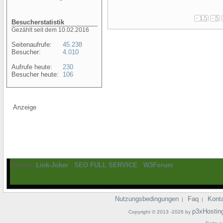
Besucherstatistik
Gezählt seit dem 10.02.2016
Seitenaufrufe:
45.238
Besucher:
4.010
Aufrufe heute:
230
Besucher heute:
106
Anzeige
Partner:
Link-Joker
-
SEO FULL SERVICE
-
W3Forum
Nutzungsbedingungen
Faq
Kont
|
|
p3xHostin
Copyright © 2013 -2026 by