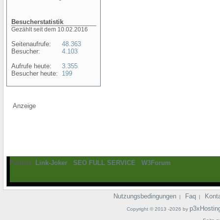
Besucherstatistik
Gezählt seit dem 10.02.2016
Seitenaufrufe:
48.363
Besucher:
4.103
Aufrufe heute:
3.355
Besucher heute:
199
Anzeige
Partner:
Link-Joker
-
SEO FULL SERVICE
-
W3Forum
Nutzungsbedingungen
Faq
Kont
|
|
p3xHostin
Copyright © 2013 -2026 by