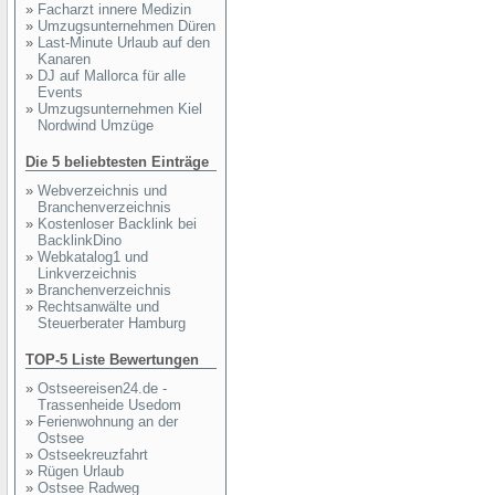
»
Facharzt innere Medizin
»
Umzugsunternehmen Düren
»
Last-Minute Urlaub auf den
Kanaren
»
DJ auf Mallorca für alle
Events
»
Umzugsunternehmen Kiel
Nordwind Umzüge
Die 5 beliebtesten Einträge
»
Webverzeichnis und
Branchenverzeichnis
»
Kostenloser Backlink bei
BacklinkDino
»
Webkatalog1 und
Linkverzeichnis
»
Branchenverzeichnis
»
Rechtsanwälte und
Steuerberater Hamburg
TOP-5 Liste Bewertungen
»
Ostseereisen24.de -
Trassenheide Usedom
»
Ferienwohnung an der
Ostsee
»
Ostseekreuzfahrt
»
Rügen Urlaub
»
Ostsee Radweg