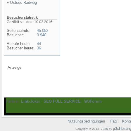
»
Ostsee Radweg
Besucherstatistik
Gezählt seit dem 10.02.2016
Seitenaufrufe:
45.052
Besucher:
3.940
Aufrufe heute:
44
Besucher heute:
36
Anzeige
Partner:
Link-Joker
-
SEO FULL SERVICE
-
W3Forum
Nutzungsbedingungen
Faq
Kont
|
|
p3xHostin
Copyright © 2013 -2026 by