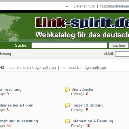
--
|
Datenschutz
|
Nutzungsbeding
Suche:
eMail:
ziehung
43
| sämtliche Einträge
auflisten
| nur neue Einträge
auflisten
nforschung
Dienstleister
0
6
ge:
Einträge:
lienseiten & Foren
Freizeit & Bildung
8
5
ge:
Einträge:
zeit und Ausstattung
Information & Beratung
35
10
ge:
Einträge: