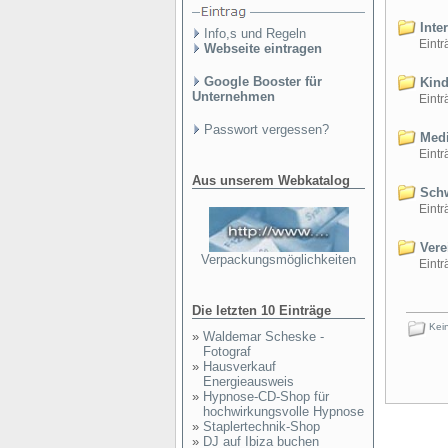
Inter
Info,s und Regeln
Einträ
Webseite eintragen
Google Booster für
Kind
Unternehmen
Einträ
Passwort vergessen?
Medi
Einträ
Aus unserem Webkatalog
Schw
Einträ
Vere
Verpackungsmöglichkeiten
Einträ
Die letzten 10 Einträge
Kein
»
Waldemar Scheske -
Fotograf
»
Hausverkauf
Energieausweis
»
Hypnose-CD-Shop für
hochwirkungsvolle Hypnose
»
Staplertechnik-Shop
»
DJ auf Ibiza buchen