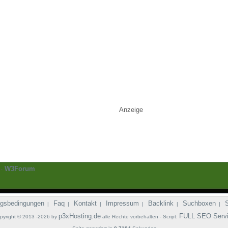
Anzeige
-
W3Forum
gsbedingungen
Faq
Kontakt
Impressum
Backlink
Suchboxen
|
|
|
|
|
|
p3xHosting.de
FULL SEO Serv
pyright © 2013 -2026 by
alle Rechte vorbehalten - Script: