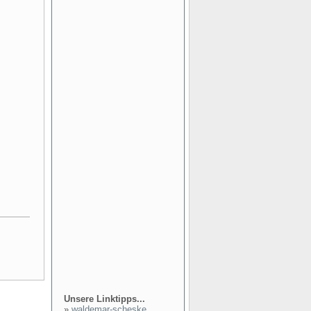
Unsere Linktipps...
»
waldemar-scheske...