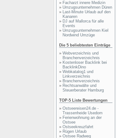
»
Facharzt innere Medizin
»
Umzugsunternehmen Düren
»
Last-Minute Urlaub auf den
Kanaren
»
DJ auf Mallorca für alle
Events
»
Umzugsunternehmen Kiel
Nordwind Umzüge
Die 5 beliebtesten Einträge
»
Webverzeichnis und
Branchenverzeichnis
»
Kostenloser Backlink bei
BacklinkDino
»
Webkatalog1 und
Linkverzeichnis
»
Branchenverzeichnis
»
Rechtsanwälte und
Steuerberater Hamburg
TOP-5 Liste Bewertungen
»
Ostseereisen24.de -
Trassenheide Usedom
»
Ferienwohnung an der
Ostsee
»
Ostseekreuzfahrt
»
Rügen Urlaub
»
Ostsee Radweg