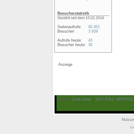
Besucherstatistik
Gezählt seit dem 10.02.2016
Seitenaufrufe:
45.051
Besucher:
3.939
Aufrufe heute:
43
Besucher heute:
35
Anzeige
Partner:
Link-Joker
-
SEO FULL SERVICE
Nutzun
Co