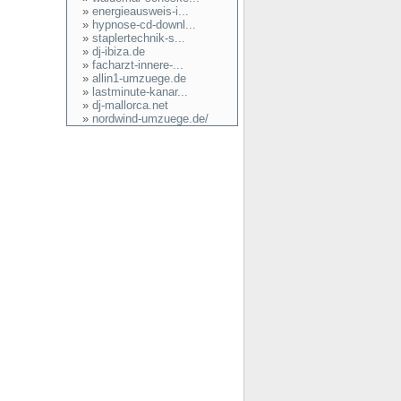
»
energieausweis-i...
»
hypnose-cd-downl...
»
staplertechnik-s...
»
dj-ibiza.de
»
facharzt-innere-...
»
allin1-umzuege.de
»
lastminute-kanar...
»
dj-mallorca.net
»
nordwind-umzuege.de/