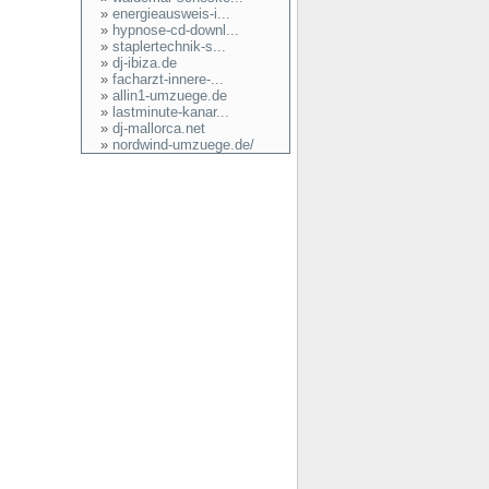
»
energieausweis-i...
»
hypnose-cd-downl...
»
staplertechnik-s...
»
dj-ibiza.de
»
facharzt-innere-...
»
allin1-umzuege.de
»
lastminute-kanar...
»
dj-mallorca.net
»
nordwind-umzuege.de/