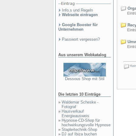
Orga
Info,s und Regeln
Einträ
Webseite eintragen
Google Booster für
Recy
Unternehmen
Einträ
Passwort vergessen?
Umwe
Einträ
Aus unserem Webkatalog
Kein
Dessous Shop mit Stil
Die letzten 10 Einträge
»
Waldemar Scheske -
Fotograf
»
Hausverkauf
Energieausweis
»
Hypnose-CD-Shop für
hochwirkungsvolle Hypnose
»
Staplertechnik-Shop
»
DJ auf Ibiza buchen