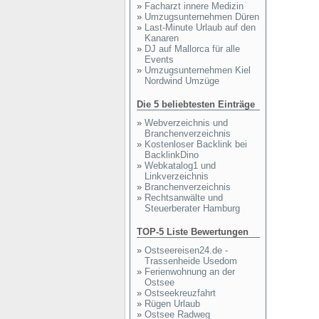
»
Facharzt innere Medizin
»
Umzugsunternehmen Düren
»
Last-Minute Urlaub auf den
Kanaren
»
DJ auf Mallorca für alle
Events
»
Umzugsunternehmen Kiel
Nordwind Umzüge
Die 5 beliebtesten Einträge
»
Webverzeichnis und
Branchenverzeichnis
»
Kostenloser Backlink bei
BacklinkDino
»
Webkatalog1 und
Linkverzeichnis
»
Branchenverzeichnis
»
Rechtsanwälte und
Steuerberater Hamburg
TOP-5 Liste Bewertungen
»
Ostseereisen24.de -
Trassenheide Usedom
»
Ferienwohnung an der
Ostsee
»
Ostseekreuzfahrt
»
Rügen Urlaub
»
Ostsee Radweg