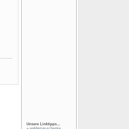
Unsere Linktipps...
»
waldemar-scheske...