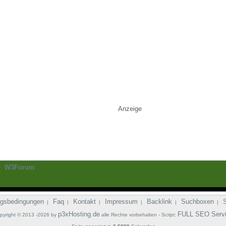
Anzeige
-
W3Forum
gsbedingungen
Faq
Kontakt
Impressum
Backlink
Suchboxen
|
|
|
|
|
|
p3xHosting.de
FULL SEO Serv
pyright © 2013 -2026 by
alle Rechte vorbehalten - Script: