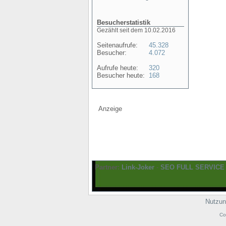
Besucherstatistik
Gezählt seit dem 10.02.2016
Seitenaufrufe:
45.328
Besucher:
4.072
Aufrufe heute:
320
Besucher heute:
168
Anzeige
Partner:
Link-Joker
-
SEO FULL SERVICE
Nutzun
Co