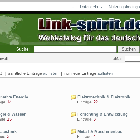
--
|
Datenschutz
|
Nutzungsbeding
Suche:
eMail:
mwelt
3
| sämtliche Einträge
auflisten
| nur neue Einträge
auflisten
rnative Energie
Elektrotechnik & Elektronik
14
22
ge:
Einträge:
gie & Wasser
Forschung & Entwicklung
15
3
ge:
Einträge:
atechnik
Metall & Maschinenbau
3
4
ge:
Einträge: