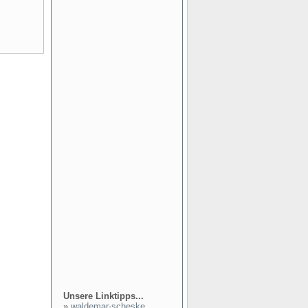
Unsere Linktipps...
»
waldemar-scheske...