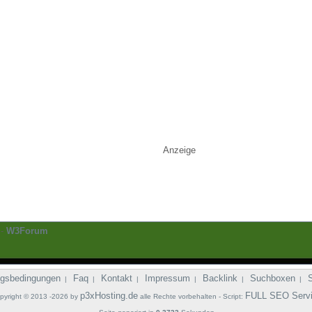
Anzeige
-
W3Forum
gsbedingungen
Faq
Kontakt
Impressum
Backlink
Suchboxen
|
|
|
|
|
|
p3xHosting.de
FULL SEO Serv
pyright © 2013 -2026 by
alle Rechte vorbehalten - Script: