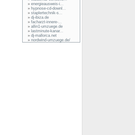
»
energieausweis-i...
»
hypnose-cd-downl...
»
staplertechnik-s...
»
dj-ibiza.de
»
facharzt-innere-...
»
allin1-umzuege.de
»
lastminute-kanar...
»
dj-mallorca.net
»
nordwind-umzuege.de/