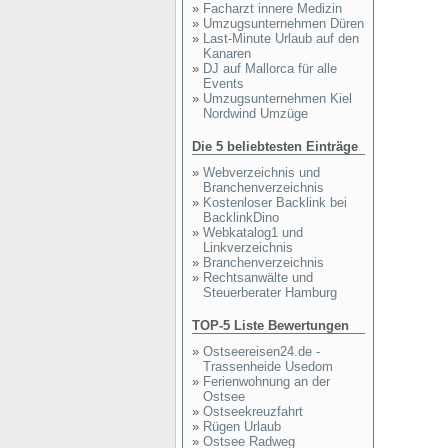
»
Facharzt innere Medizin
»
Umzugsunternehmen Düren
»
Last-Minute Urlaub auf den
Kanaren
»
DJ auf Mallorca für alle
Events
»
Umzugsunternehmen Kiel
Nordwind Umzüge
Die 5 beliebtesten Einträge
»
Webverzeichnis und
Branchenverzeichnis
»
Kostenloser Backlink bei
BacklinkDino
»
Webkatalog1 und
Linkverzeichnis
»
Branchenverzeichnis
»
Rechtsanwälte und
Steuerberater Hamburg
TOP-5 Liste Bewertungen
»
Ostseereisen24.de -
Trassenheide Usedom
»
Ferienwohnung an der
Ostsee
»
Ostseekreuzfahrt
»
Rügen Urlaub
»
Ostsee Radweg