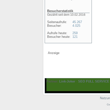
Besucherstatistik
Gezählt seit dem 10.02.2016
Seitenaufrufe:
45.267
Besucher:
4.025
Aufrufe heute:
259
Besucher heute:
121
Anzeige
Partner:
Link-Joker
-
SEO FULL SERVICE
Nutzun
Co