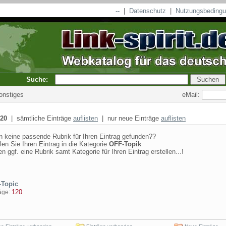
--
|
Datenschutz
|
Nutzungsbeding
Suche:
eMail:
onstiges
20
| sämtliche Einträge
auflisten
| nur neue Einträge
auflisten
n keine passende Rubrik für Ihren Eintrag gefunden??
len Sie Ihren Eintrag in die Kategorie
OFF-Topik
n ggf. eine Rubrik samt Kategorie für Ihren Eintrag erstellen...!
Topic
120
ge: