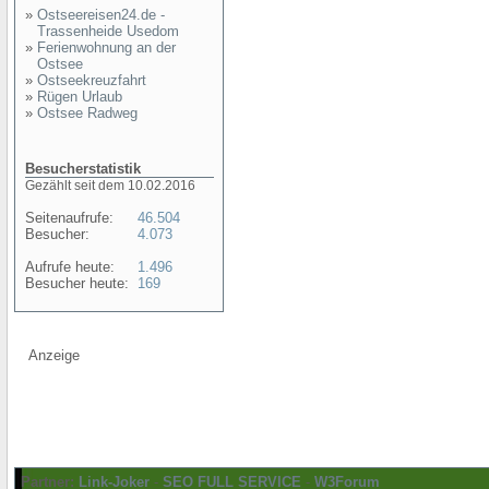
»
Ostseereisen24.de -
Trassenheide Usedom
»
Ferienwohnung an der
Ostsee
»
Ostseekreuzfahrt
»
Rügen Urlaub
»
Ostsee Radweg
Besucherstatistik
Gezählt seit dem 10.02.2016
Seitenaufrufe:
46.504
Besucher:
4.073
Aufrufe heute:
1.496
Besucher heute:
169
Anzeige
Partner:
Link-Joker
-
SEO FULL SERVICE
-
W3Forum