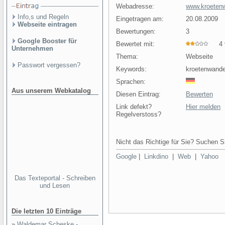
Webadresse:
www.kroeten
Info,s und Regeln
Eingetragen am:
20.08.2009
Webseite eintragen
Bewertungen:
3
Google Booster für
Bewertet mit:
4 v
Unternehmen
Thema:
Webseite
Passwort vergessen?
Keywords:
kroetenwande
Sprachen:
Aus unserem Webkatalog
Diesen Eintrag:
Bewerten
Link defekt?
Hier melden
Regelverstoss?
Nicht das Richtige für Sie? Suchen Si
Google
|
Linkdino
|
Web
|
Yahoo
Das Texteportal - Schreiben
und Lesen
Die letzten 10 Einträge
»
Waldemar Scheske -