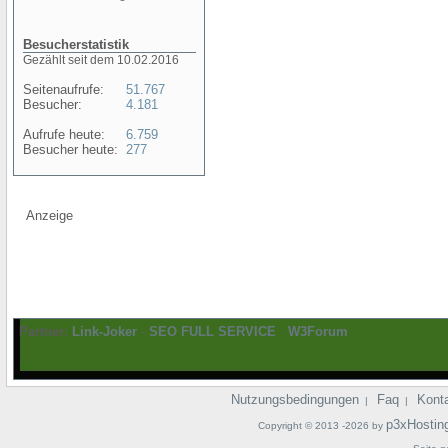
Besucherstatistik
Gezählt seit dem 10.02.2016
Seitenaufrufe:
51.767
Besucher:
4.181
Aufrufe heute:
6.759
Besucher heute:
277
Anzeige
Partner:
Link-Joker
-
SEO FULL SERVICE
-
W3Forum
Nutzungsbedingungen
Faq
Kont
|
|
p3xHostin
Copyright © 2013 -2026 by