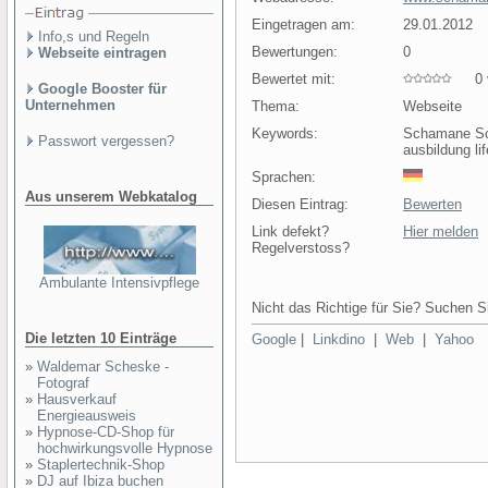
Eingetragen am:
29.01.2012
Info,s und Regeln
Bewertungen:
0
Webseite eintragen
Bewertet mit:
0 v
Google Booster für
Unternehmen
Thema:
Webseite
Keywords:
Schamane Sch
Passwort vergessen?
ausbildung lif
Sprachen:
Aus unserem Webkatalog
Diesen Eintrag:
Bewerten
Link defekt?
Hier melden
Regelverstoss?
Ambulante Intensivpflege
Nicht das Richtige für Sie? Suchen Si
Die letzten 10 Einträge
Google
|
Linkdino
|
Web
|
Yahoo
»
Waldemar Scheske -
Fotograf
»
Hausverkauf
Energieausweis
»
Hypnose-CD-Shop für
hochwirkungsvolle Hypnose
»
Staplertechnik-Shop
»
DJ auf Ibiza buchen