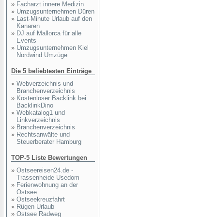
»
Facharzt innere Medizin
»
Umzugsunternehmen Düren
»
Last-Minute Urlaub auf den
Kanaren
»
DJ auf Mallorca für alle
Events
»
Umzugsunternehmen Kiel
Nordwind Umzüge
Die 5 beliebtesten Einträge
»
Webverzeichnis und
Branchenverzeichnis
»
Kostenloser Backlink bei
BacklinkDino
»
Webkatalog1 und
Linkverzeichnis
»
Branchenverzeichnis
»
Rechtsanwälte und
Steuerberater Hamburg
TOP-5 Liste Bewertungen
»
Ostseereisen24.de -
Trassenheide Usedom
»
Ferienwohnung an der
Ostsee
»
Ostseekreuzfahrt
»
Rügen Urlaub
»
Ostsee Radweg