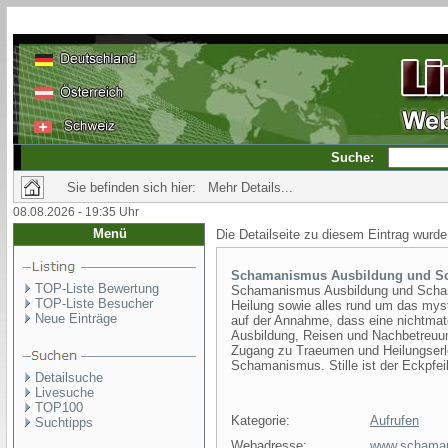
Suche:
Sie befinden sich hier: Mehr Details...
08.08.2026 - 19:35 Uhr
Menü
Die Detailseite zu diesem Eintrag wurde
Schamanismus Ausbildung und S
TOP-Liste Bewertung
Schamanismus Ausbildung und Scha
TOP-Liste Besucher
Heilung sowie alles rund um das m
Neue Einträge
auf der Annahme, dass eine nichtmater
Ausbildung, Reisen und Nachbetreuu
Zugang zu Traeumen und Heilungserleb
Schamanismus. Stille ist der Eckpfei
Detailsuche
Livesuche
TOP100
Kategorie:
Aufrufen
Suchtipps
Webadresse:
www.schama