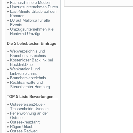
»
Facharzt innere Medizin
»
Umzugsunternehmen Düren
»
Last-Minute Urlaub auf den
Kanaren
»
DJ auf Mallorca für alle
Events
»
Umzugsunternehmen Kiel
Nordwind Umzüge
Die 5 beliebtesten Einträge
»
Webverzeichnis und
Branchenverzeichnis
»
Kostenloser Backlink bei
BacklinkDino
»
Webkatalog1 und
Linkverzeichnis
»
Branchenverzeichnis
»
Rechtsanwälte und
Steuerberater Hamburg
TOP-5 Liste Bewertungen
»
Ostseereisen24.de -
Trassenheide Usedom
»
Ferienwohnung an der
Ostsee
»
Ostseekreuzfahrt
»
Rügen Urlaub
»
Ostsee Radweg