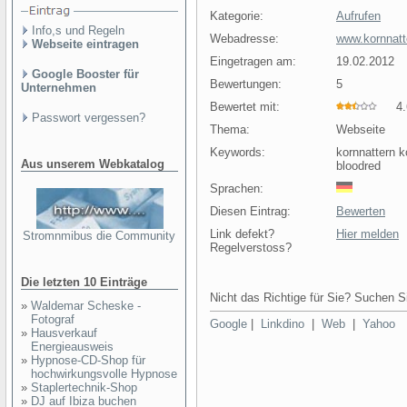
Kategorie:
Aufrufen
Info,s und Regeln
Webadresse:
www.kornnatt
Webseite eintragen
Eingetragen am:
19.02.2012
Google Booster für
Bewertungen:
5
Unternehmen
Bewertet mit:
4.6
Passwort vergessen?
Thema:
Webseite
Keywords:
kornnattern k
Aus unserem Webkatalog
bloodred
Sprachen:
Diesen Eintrag:
Bewerten
Link defekt?
Hier melden
Stromnmibus die Community
Regelverstoss?
Die letzten 10 Einträge
Nicht das Richtige für Sie? Suchen Si
»
Waldemar Scheske -
Fotograf
Google
|
Linkdino
|
Web
|
Yahoo
»
Hausverkauf
Energieausweis
»
Hypnose-CD-Shop für
hochwirkungsvolle Hypnose
»
Staplertechnik-Shop
»
DJ auf Ibiza buchen