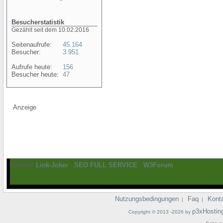
Besucherstatistik
Gezählt seit dem 10.02.2016
Seitenaufrufe:
45.164
Besucher:
3.951
Aufrufe heute:
156
Besucher heute:
47
Anzeige
Partner:
Link-Joker
-
SEO FULL SERVICE
-
W3Forum
Nutzungsbedingungen
Faq
Kont
|
|
p3xHostin
Copyright © 2013 -2026 by