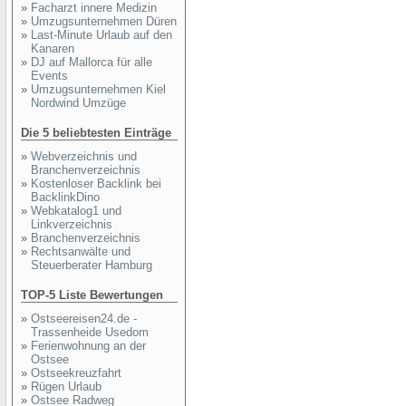
»
Facharzt innere Medizin
»
Umzugsunternehmen Düren
»
Last-Minute Urlaub auf den
Kanaren
»
DJ auf Mallorca für alle
Events
»
Umzugsunternehmen Kiel
Nordwind Umzüge
Die 5 beliebtesten Einträge
»
Webverzeichnis und
Branchenverzeichnis
»
Kostenloser Backlink bei
BacklinkDino
»
Webkatalog1 und
Linkverzeichnis
»
Branchenverzeichnis
»
Rechtsanwälte und
Steuerberater Hamburg
TOP-5 Liste Bewertungen
»
Ostseereisen24.de -
Trassenheide Usedom
»
Ferienwohnung an der
Ostsee
»
Ostseekreuzfahrt
»
Rügen Urlaub
»
Ostsee Radweg