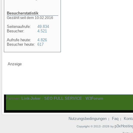
Besucherstatistik
Gezählt seit dem 10.02.2016
Seitenaufrufe:
49.834
Besucher:
4.521
Aufrufe heute:
4.826
Besucher heute:
617
Anzeige
Partner:
Link-Joker
-
SEO FULL SERVICE
-
W3Forum
Nutzungsbedingungen
Faq
Kont
|
|
p3xHostin
Copyright © 2013 -2026 by