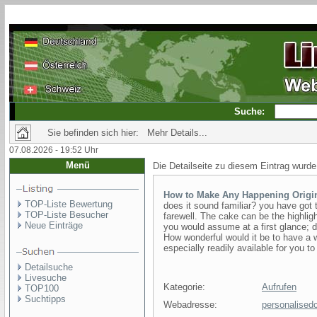
Suche:
Sie befinden sich hier: Mehr Details...
07.08.2026 - 19:52 Uhr
Menü
Die Detailseite zu diesem Eintrag wurde
How to Make Any Happening Origi
TOP-Liste Bewertung
does it sound familiar? you have got 
TOP-Liste Besucher
farewell. The cake can be the highlig
Neue Einträge
you would assume at a first glance; d
How wonderful would it be to have a wh
especially readily available for you to 
Detailsuche
Livesuche
Kategorie:
Aufrufen
TOP100
Suchtipps
Webadresse:
personalised