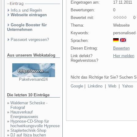
Eingetragen am:
17.11.2011
Bewertungen:
0
Info,s und Regeln
Webseite eintragen
Bewertet mit:
0 v
Google Booster für
Thema:
Webseite
Unternehmen
Keywords:
personalised
Passwort vergessen?
Sprachen:
Diesen Eintrag:
Bewerten
Aus unserem Webkatalog
Link defekt?
Hier melden
Regelverstoss?
Nicht das Richtige für Sie? Suchen Si
Paketversand24
Google
|
Linkdino
|
Web
|
Yahoo
Die letzten 10 Einträge
»
Waldemar Scheske -
Fotograf
»
Hausverkauf
Energieausweis
»
Hypnose-CD-Shop für
hochwirkungsvolle Hypnose
»
Staplertechnik-Shop
»
DJ auf Ibiza buchen