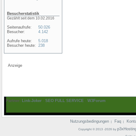
Besucherstatistik
Gezählt seit dem 10.02.2016
Seitenaufrufe:
50.026
Besucher:
4.142
Aufrufe heute:
5.018
Besucher heute:
238
Anzeige
Partner:
Link-Joker
-
SEO FULL SERVICE
-
W3Forum
Nutzungsbedingungen
Faq
Kont
|
|
p3xHostin
Copyright © 2013 -2026 by