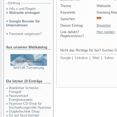
Thema:
Webseite
Info,s und Regeln
Keywords:
Duisburg Abw
Webseite eintragen
Sprachen:
Google Booster für
Unternehmen
Diesen Eintrag:
Bewerten
Link defekt?
Hier melden
Passwort vergessen?
Regelverstoss?
Aus unserem Webkatalog
Nicht das Richtige für Sie? Suchen Si
Google
|
Linkdino
|
Web
|
Yahoo
NAPUR Tiernahrung
Die letzten 10 Einträge
»
Waldemar Scheske -
Fotograf
»
Hausverkauf
Energieausweis
»
Hypnose-CD-Shop für
hochwirkungsvolle Hypnose
»
Staplertechnik-Shop
»
DJ auf Ibiza buchen