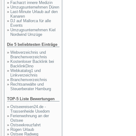
»
Facharzt innere Medizin
»
Umzugsunternehmen Düren
»
Last-Minute Urlaub auf den
Kanaren
»
DJ auf Mallorca für alle
Events
»
Umzugsunternehmen Kiel
Nordwind Umzüge
Die 5 beliebtesten Einträge
»
Webverzeichnis und
Branchenverzeichnis
»
Kostenloser Backlink bei
BacklinkDino
»
Webkatalog1 und
Linkverzeichnis
»
Branchenverzeichnis
»
Rechtsanwälte und
Steuerberater Hamburg
TOP-5 Liste Bewertungen
»
Ostseereisen24.de -
Trassenheide Usedom
»
Ferienwohnung an der
Ostsee
»
Ostseekreuzfahrt
»
Rügen Urlaub
»
Ostsee Radweg