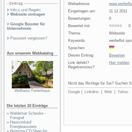
Webadresse:
www.werbeflu
Info,s und Regeln
Eingetragen am:
11.12.2011
Webseite eintragen
Bewertungen:
0
Google Booster für
Bewertet mit:
0 v
Unternehmen
Thema:
Webseite
Passwort vergessen?
Keywords:
werbeflut sp
Sprachen:
Aus unserem Webkatalog
Diesen Eintrag:
Bewerten
Link defekt?
Hier melden
Regelverstoss?
Nicht das Richtige für Sie? Suchen Si
Wellness Ferienhaus
Google
|
Linkdino
|
Web
|
Yahoo
Die letzten 10 Einträge
»
Waldemar Scheske -
Fotograf
»
Hausverkauf
Energieausweis
»
Hypnose-CD-Shop für