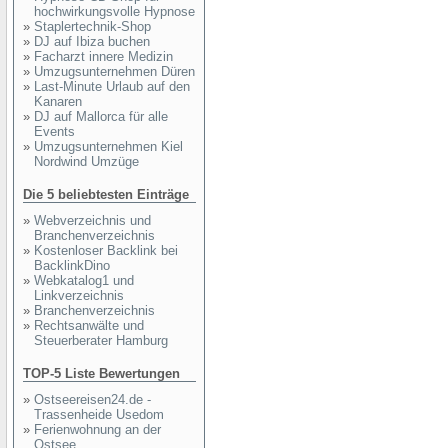
hochwirkungsvolle Hypnose
»
Staplertechnik-Shop
»
DJ auf Ibiza buchen
»
Facharzt innere Medizin
»
Umzugsunternehmen Düren
»
Last-Minute Urlaub auf den
Kanaren
»
DJ auf Mallorca für alle
Events
»
Umzugsunternehmen Kiel
Nordwind Umzüge
Die 5 beliebtesten Einträge
»
Webverzeichnis und
Branchenverzeichnis
»
Kostenloser Backlink bei
BacklinkDino
»
Webkatalog1 und
Linkverzeichnis
»
Branchenverzeichnis
»
Rechtsanwälte und
Steuerberater Hamburg
TOP-5 Liste Bewertungen
»
Ostseereisen24.de -
Trassenheide Usedom
»
Ferienwohnung an der
Ostsee