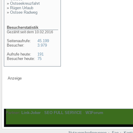
»
Ostseekreuzfahrt
»
Rügen Urlaub
»
Ostsee Radweg
Besucherstatistik
Gezählt seit dem 10.02.2016
Seitenaufrufe:
45.199
Besucher:
3.979
Aufrufe heute:
191
Besucher heute:
75
Anzeige
Partner:
Link-Joker
-
SEO FULL SERVICE
-
W3Forum
Nutzungsbedingungen
Faq
Kont