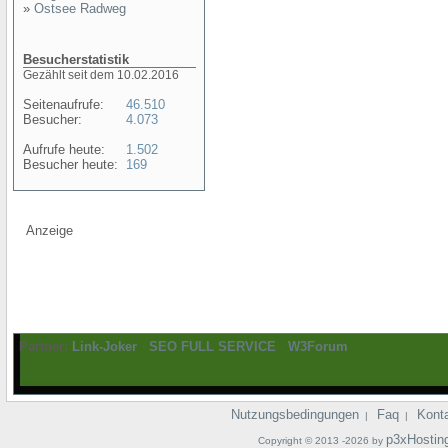
»
Ostsee Radweg
Besucherstatistik
Gezählt seit dem 10.02.2016
Seitenaufrufe:
46.510
Besucher:
4.073
Aufrufe heute:
1.502
Besucher heute:
169
Anzeige
Partner:
Link-Joker
-
SEO FULL SERVICE
-
W3Forum
Nutzungsbedingungen
Faq
Kont
|
|
p3xHostin
Copyright © 2013 -2026 by