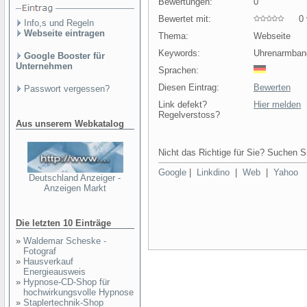
Bewertungen:
0
Bewertet mit:
0 v
Info,s und Regeln
Webseite eintragen
Thema:
Webseite
Keywords:
Uhrenarmban
Google Booster für
Unternehmen
Sprachen:
Diesen Eintrag:
Bewerten
Passwort vergessen?
Link defekt?
Hier melden
Regelverstoss?
Aus unserem Webkatalog
Nicht das Richtige für Sie? Suchen Si
Google
|
Linkdino
|
Web
|
Yahoo
Deutschland Anzeiger -
Anzeigen Markt
Die letzten 10 Einträge
»
Waldemar Scheske -
Fotograf
»
Hausverkauf
Energieausweis
»
Hypnose-CD-Shop für
hochwirkungsvolle Hypnose
»
Staplertechnik-Shop