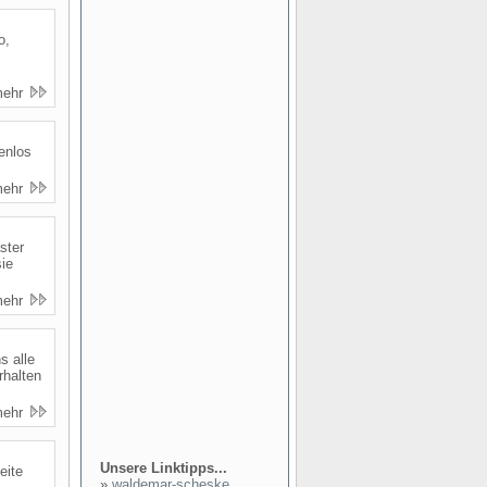
o,
mehr
enlos
mehr
ster
ie
mehr
s alle
rhalten
mehr
Unsere Linktipps...
eite
»
waldemar-scheske...