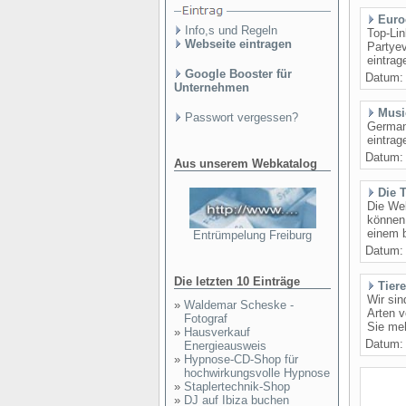
Euro
Info,s und Regeln
Top-Lin
Webseite eintragen
Partye
eintrag
Google Booster für
Datum
Unternehmen
Musi
Passwort vergessen?
German4
eintrag
Datum
Aus unserem Webkatalog
Die 
Die Web
können 
einem b
Entrümpelung Freiburg
Datum
Die letzten 10 Einträge
Tiere
Wir sin
»
Waldemar Scheske -
Arten v
Fotograf
Sie meh
»
Hausverkauf
Datum
Energieausweis
»
Hypnose-CD-Shop für
hochwirkungsvolle Hypnose
»
Staplertechnik-Shop
»
DJ auf Ibiza buchen