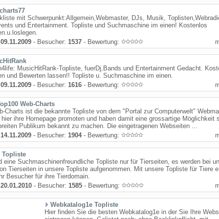
charts77
kliste mit Schwerpunkt:Allgemein,Webmaster, DJs, Musik, Toplisten,Webradi
vents und Entertainment. Topliste und Suchmaschine im einen! Kostenlos
en.u.loslegen.
:
09.11.2009
- Besucher:
1537
- Bewertung:
cHitRank
life: MusicHitRank-Topliste, fuerDj,Bands und Entertainment Gedacht. Kost
en und Bewerten lassen!! Topliste u. Suchmaschine im einen.
:
09.11.2009
- Besucher:
1616
- Bewertung:
Top100 Web-Charts
-Charts ist die bekannte Topliste von dem "Portal zur Computerwelt" Webma
hier ihre Homepage promoten und haben damit eine grossartige Möglichkeit s
reiten Publikum bekannt zu machen. Die eingetragenen Webseiten ...
:
14.11.2009
- Besucher:
1904
- Bewertung:
 Topliste
d eine Suchmaschinenfreundliche Topliste nur für Tierseiten, es werden bei un
on Tierseiten in unsere Topliste aufgenommen. Mit unsere Topliste für Tiere e
r Besucher für ihre Tierdomain.
:
20.01.2010
- Besucher:
1585
- Bewertung:
Webkatalog1e Topliste
Hier finden Sie die besten Webkatalog1e in der Sie Ihre Webs