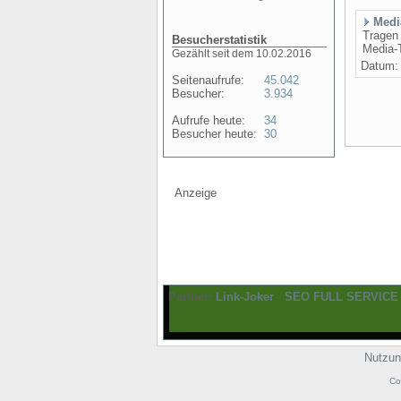
Medi
Tragen 
Besucherstatistik
Media-T
Gezählt seit dem 10.02.2016
Datum
Seitenaufrufe:
45.042
Besucher:
3.934
Aufrufe heute:
34
Besucher heute:
30
Anzeige
Partner:
Link-Joker
-
SEO FULL SERVICE
Nutzun
Co