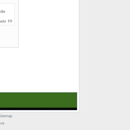
 die
mehr
Sitemap
ive