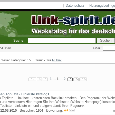
--
|
Datenschutz
|
Nutzungsbeding
Suche:
eMail:
P-Listen
n dieser Kategorie:
15
| zurück zur
Rubrik
1
... 1 ...
2
n Topliste - Linkliste katalog1
Topliste - Linkliste - kostenlosen Backlink erhalten - Den Pagerank der Web
n und verbessern Hier tragen Sie Ihre Webseite (Website-Homepage) kostenlo
Topliste - Linkliste ein und steigern damit Ihren Pagerank ...
:
12.06.2010
- Besucher:
1604
- Bewertung: