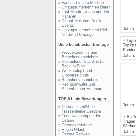
»
Facharzt innere Medizin
»
Umzugsunternehmen Düren
»
Last-Minute Urlaub auf den
Kanaren
»
DJ auf Mallorca für alle
Events
Datum
»
Umzugsunternehmen Kiel
Nordwind Umzüge
Topl
Die 5 beliebtesten Einträge
Toplis
Kunden 
»
Webverzeichnis und
Datum
Branchenverzeichnis
»
Kostenloser Backlink bei
BacklinkDino
»
Webkatalog1 und
Linkverzeichnis
»
Branchenverzeichnis
»
Rechtsanwälte und
Steuerberater Hamburg
TOP-5 Liste Bewertungen
Datum
»
Ostseereisen24.de -
Trassenheide Usedom
»
Ferienwohnung an der
Eu-To
Ostsee
Tragen 
»
Ostseekreuzfahrt
Werbung
»
Rügen Urlaub
Datum
»
Ostsee Radweg