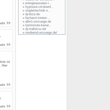
»
energieausweis-i...
.
»
hypnose-cd-downl...
»
staplertechnik-s...
»
dj-ibiza.de
»
facharzt-innere-...
»
allin1-umzuege.de
mehr
»
lastminute-kanar...
»
dj-mallorca.net
»
nordwind-umzuege.de/
e
mehr
ste ist
. Hier
mehr
r,
mehr