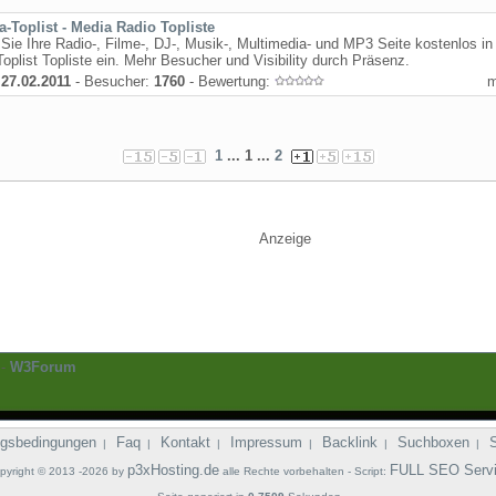
a-Toplist - Media Radio Topliste
Sie Ihre Radio-, Filme-, DJ-, Musik-, Multimedia- und MP3 Seite kostenlos in
oplist Topliste ein. Mehr Besucher und Visibility durch Präsenz.
:
27.02.2011
- Besucher:
1760
- Bewertung:
1
... 1 ...
2
Anzeige
-
W3Forum
gsbedingungen
Faq
Kontakt
Impressum
Backlink
Suchboxen
|
|
|
|
|
|
p3xHosting.de
FULL SEO Serv
pyright © 2013 -2026 by
alle Rechte vorbehalten - Script: